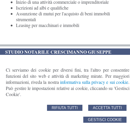
Inizio di una attività commerciale o imprenditoriale
Iscrizioni ad albi e qualifiche
Assunzione di mutui per l'acquisto di beni immobili
strumentali
Leasing per macchinari e immobili
STUDIO NOTARILE CRESCIMANNO GIUSEPPE
Viale della Vittoria, 39 - 92024 -
Canicattì
,
AG - T
el./Fax
(SEDE PRINCIPALE)
0922/738516
Ci serviamo dei cookie per diversi fini, tra l'altro per consentire
Via Salesio Balsamo, 19 - 90138 - Palermo - T
el.
funzioni del sito web e attività di marketing mirate. Per maggiori
(UFFICIO SECONDARIO)
091/6124034
informazioni, riveda la nostra
informativa sulla privacy e sui cookie
.
Mail:
gcrescimanno@notariato.it
Può gestire le impostazioni relative ai cookie, cliccando su 'Gestisci
Cookie'.
© 2026 Copyright Notaio Crescimanno Giuseppe. Tutti i diritti riservati |
Sitemap
-
Privacy
-
Cookie Policy
-
Gestisci Cookie
-
Credits
RIFIUTA TUTTI
ACCETTA TUTTI
GESTISCI COOKIE