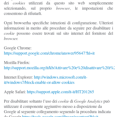
dei
cookies
utilizzati da questo sito web semplicemente
selezionando, sul proprio
browser
, le impostazioni che
consentono di rifiutarli.
Ogni browserha specifiche istruzioni di configurazione. Ulteriori
informazioni in merito alle procedure da seguire per disabilitare i
cookie
possono essere trovati sul sito internet del fornitore del
browser.
Google Chrome:
https://support.google.com/chrome/answer/95647?hl=it
Mozilla Firefox:
http://support.mozilla.org/it/kb/Attivare%20e%20disattivare%20i%2
Internet Explorer:
http://windows.microsoft.com/it-
it/windows7/block-enable-or-allow-cookies
Apple Safari:
https://support.apple.com/it-it/HT201265
Per disabilitare soltanto l’uso dei
cookie
di
Google Analytics
può
utilizzare il componente aggiuntivo messo a disposizione da
Google al seguente collegamento seguendo la procedura
indicata
da Google
https://tools.google.com/dlpage/gaoptout?hl=it